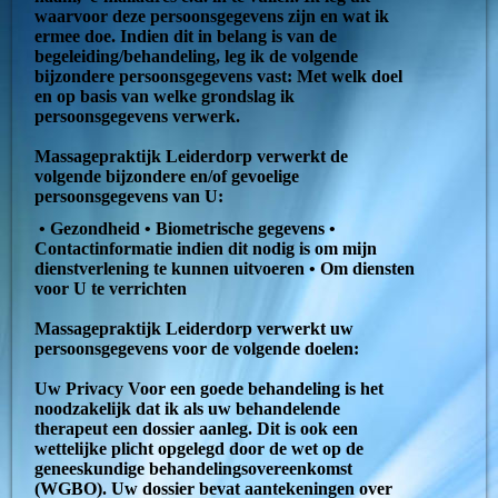
waarvoor deze persoonsgegevens zijn en wat ik
ermee doe. Indien dit in belang is van de
begeleiding/behandeling, leg ik de volgende
bijzondere persoonsgegevens vast: Met welk doel
en op basis van welke grondslag ik
persoonsgegevens verwerk.
Massagepraktijk Leiderdorp verwerkt de
volgende bijzondere en/of gevoelige
persoonsgegevens van U:
• Gezondheid • Biometrische gegevens •
Contactinformatie indien dit nodig is om mijn
dienstverlening te kunnen uitvoeren • Om diensten
voor U te verrichten
Massagepraktijk Leiderdorp verwerkt uw
persoonsgegevens voor de volgende doelen:
Uw Privacy Voor een goede behandeling is het
noodzakelijk dat ik als uw behandelende
therapeut een dossier aanleg. Dit is ook een
wettelijke plicht opgelegd door de wet op de
geneeskundige behandelingsovereenkomst
(WGBO). Uw dossier bevat aantekeningen over