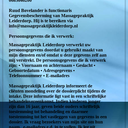
0683646200
Ruud Bovelander is functionaris
Gegevensbescherming van Massagepraktijk
Leiderdorp. Hij is te bereiken via
info@massagepraktijkleiderdorp.nl
Persoonsgegevens die ik verwerk:
Massagepraktijk Leiderdorp verwerkt uw
persoonsgegevens doordat u gebruikt maakt van
mijn diensten en/of omdat u deze gegevens zelf aan
mij verstrekt. De persoonsgegevens die ik verwerk
zijn: • Voornaam en achternaam • Geslacht •
Geboortedatum • Adresgegevens •
Telefoonnummer • E-mailadres
Massagepraktijk Leiderdorp informeert de
cliënten mondeling over de dossierplicht tijdens de
intake. Deze informatie ligt vast in een schriftelijke
behandelovereenkomst. Indien kinderen jonger
zijn dan 16 jaar, geven beide ouders schriftelijk
toestemming tot behandeling en daarmee
toestemming tot het vastleggen van gegevens in een
dossier. Ik vraag bezoekers van mijn site om hun
naam, e-mailadres e.d. in te vullen. Ik leg uit