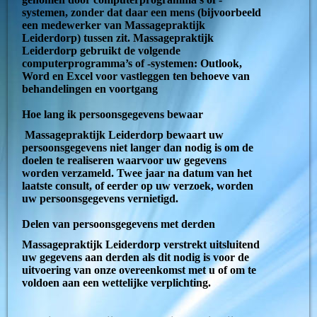
systemen, zonder dat daar een mens (bijvoorbeeld
een medewerker van Massagepraktijk
Leiderdorp) tussen zit. Massagepraktijk
Leiderdorp gebruikt de volgende
computerprogramma’s of -systemen: Outlook,
Word en Excel voor vastleggen ten behoeve van
behandelingen en voortgang
Hoe lang ik persoonsgegevens bewaar
Massagepraktijk Leiderdorp bewaart uw
persoonsgegevens niet langer dan nodig is om de
doelen te realiseren waarvoor uw gegevens
worden verzameld. Twee jaar na datum van het
laatste consult, of eerder op uw verzoek, worden
uw persoonsgegevens vernietigd.
Delen van persoonsgegevens met derden
Massagepraktijk Leiderdorp verstrekt uitsluitend
uw gegevens aan derden als dit nodig is voor de
uitvoering van onze overeenkomst met u of om te
voldoen aan een wettelijke verplichting.