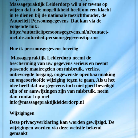
Massagepraktijk Leiderdorp wil u er tevens op
wijzen dat u de mogelijkheid heeft om een klacht
in te dienen bij de nationale toezichthouder, de
Autoriteit Persoonsgegevens. Dat kan via de
volgende link:
https://autoriteitpersoonsgegevens.nl/nl/contact-
met-de-autoriteit-persoonsgegevens/tip-ons
Hoe ik persoonsgegevens beveilig
Massagepraktijk Leiderdorp neemt de
bescherming van uw gegevens serieus en neemt
passende maatregelen om misbruik, verlies,
onbevoegde toegang, ongewenste openbaarmaking
en ongeoorloofde wijziging tegen te gaan. Als u het
idee heeft dat uw gegevens toch niet goed beveiligd
zijn of er aanwijzingen zijn van misbruik, neem
dan contact op met
info@massagepraktijkleiderdorp.nl
Wijzigingen
Deze privacyverklaring kan worden gewijzigd. De
wijzigingen worden via deze website bekend
gemaakt