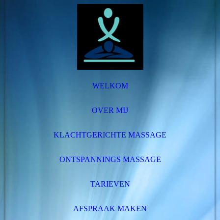
WELKOM
OVER MIJ
KLACHTGERICHTE MASSAGE
ONTSPANNINGS MASSAGE
TARIEVEN
AFSPRAAK MAKEN