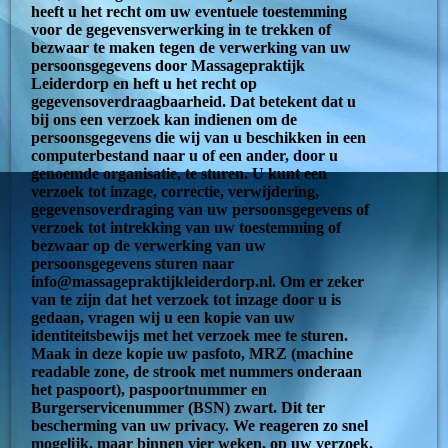
heeft u het recht om uw eventuele toestemming
voor de gegevensverwerking in te trekken of
bezwaar te maken tegen de verwerking van uw
persoonsgegevens door Massagepraktijk
Leiderdorp en heft u het recht op
gegevensoverdraagbaarheid. Dat betekent dat u
bij ons een verzoek kan indienen om de
persoonsgegevens die wij van u beschikken in een
computerbestand naar u of een ander, door u
genoemde organisatie, te sturen. U kunt een
verzoek tot inzage, correctie, verwijdering,
gegevensoverdraging van uw persoonsgegevens of
verzoek tot intrekking van uw toestemming of
bezwaar op de verwerking van uw
persoonsgegevens sturen naar
info@massagepraktijkleiderdorp.nl. Om er zeker
van te zijn dat het verzoek tot inzage door u is
gedaan, vragen wij u een kopie van uw
identiteitsbewijs met het verzoek mee te sturen.
Maak in deze kopie uw pasfoto, MRZ (machine
readable zone, de strook met nummers onderaan
het paspoort), paspoortnummer en
Burgerservicenummer (BSN) zwart. Dit ter
bescherming van uw privacy. We reageren zo snel
mogelijk, maar binnen vier weken, op uw verzoek.