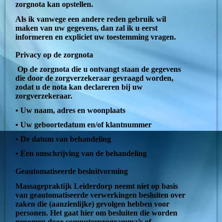
zorgnota kan opstellen.
Als ik vanwege een andere reden gebruik wil
maken van uw gegevens, dan zal ik u eerst
informeren en expliciet uw toestemming vragen.
Privacy op de zorgnota
Op de zorgnota die u ontvangt staan de gegevens
die door de zorgverzekeraar gevraagd worden,
zodat u de nota kan declareren bij uw
zorgverzekeraar.
• Uw naam, adres en woonplaats
• Uw geboortedatum en/of klantnummer
• De datum van behandeling
• Een omschrijving van de behandeling
Geautomatiseerde besluitvorming
Massagepraktijk Leiderdorp neemt niet op basis
van geautomatiseerde verwerkingen besluiten over
zaken die (aanzienlijke) gevolgen hebben voor
personen. Het gaat hier om besluiten die worden
genomen door computerprogramma’s of -