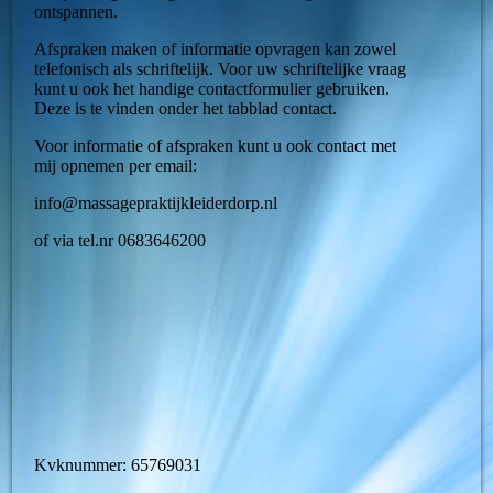
ontspannen.
Afspraken maken of informatie opvragen kan zowel
telefonisch als schriftelijk. Voor uw schriftelijke vraag
kunt u ook het handige contactformulier gebruiken.
Deze is te vinden onder het tabblad contact.
Voor informatie of afspraken kunt u ook contact met
mij opnemen per email:
info@massagepraktijkleiderdorp.nl
of via tel.nr 0683646200
Kvknummer: 65769031