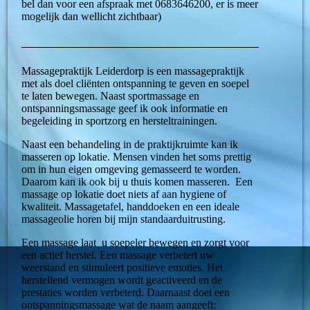
bel dan voor een afspraak met 0683646200, er is meer
mogelijk dan wellicht zichtbaar)
Massagepraktijk Leiderdorp is een massagepraktijk
met als doel cliënten ontspanning te geven en soepel
te laten bewegen. Naast sportmassage en
ontspanningsmassage geef ik ook informatie en
begeleiding in sportzorg en hersteltrainingen.
Naast een behandeling in de praktijkruimte kan ik
masseren op lokatie. Mensen vinden het soms prettig
om in hun eigen omgeving gemasseerd te worden.
Daarom kan ik ook bij u thuis komen masseren.
Een
massage op lokatie doet niets af aan hygiene of
kwaliteit. Massagetafel, handdoeken en een ideale
massageolie horen bij mijn standaarduitrusting.
Een massage laat u soepeler bewegen en zorgt voor
een actief herstel. Een massage verbetert uw
weerstand en stimuleert positieve emoties. Het
herstellend vermogen wordt geactiveerd en de
prestaties worden verbeterd. Daarnaast doet een
ontspanningsmassage wat de naam aangeeft: