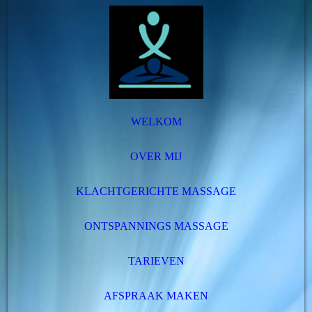
WELKOM
OVER MIJ
KLACHTGERICHTE MASSAGE
ONTSPANNINGS MASSAGE
TARIEVEN
AFSPRAAK MAKEN