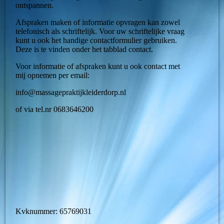
ontspannen.
Afspraken maken of informatie opvragen kan zowel
telefonisch als schriftelijk. Voor uw schriftelijke vraag
kunt u ook het handige contactformulier gebruiken.
Deze is te vinden onder het tabblad contact.
Voor informatie of afspraken kunt u ook contact met
mij opnemen per email:
info@massagepraktijkleiderdorp.nl
of via tel.nr 0683646200
Kvknummer: 65769031