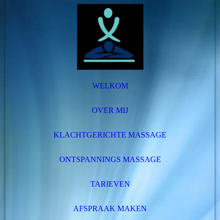
WELKOM
OVER MIJ
KLACHTGERICHTE MASSAGE
ONTSPANNINGS MASSAGE
TARIEVEN
AFSPRAAK MAKEN