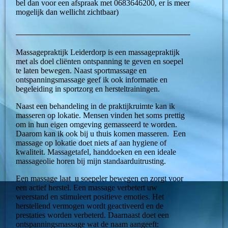
bel dan voor een afspraak met 0683646200, er is meer
mogelijk dan wellicht zichtbaar)
Massagepraktijk Leiderdorp is een massagepraktijk
met als doel cliënten ontspanning te geven en soepel
te laten bewegen. Naast sportmassage en
ontspanningsmassage geef ik ook informatie en
begeleiding in sportzorg en hersteltrainingen.
Naast een behandeling in de praktijkruimte kan ik
masseren op lokatie. Mensen vinden het soms prettig
om in hun eigen omgeving gemasseerd te worden.
Daarom kan ik ook bij u thuis komen masseren.
Een
massage op lokatie doet niets af aan hygiene of
kwaliteit. Massagetafel, handdoeken en een ideale
massageolie horen bij mijn standaarduitrusting.
Een massage laat u soepeler bewegen en zorgt voor
een actief herstel. Een massage verbetert uw
weerstand en stimuleert positieve emoties. Het
herstellend vermogen wordt geactiveerd en de
prestaties worden verbeterd. Daarnaast doet een
ontspanningsmassage wat de naam aangeeft: